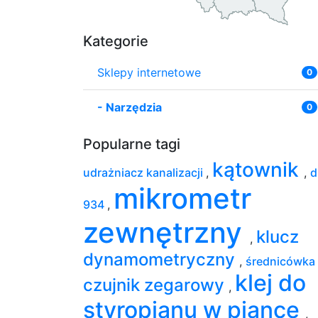
Kategorie
Sklepy internetowe
0
-
Narzędzia
0
Popularne tagi
kątownik
udrażniacz kanalizacji
,
,
d
mikrometr
934
,
zewnętrzny
klucz
,
dynamometryczny
,
średnicówka
klej do
czujnik zegarowy
,
styropianu w piance
,