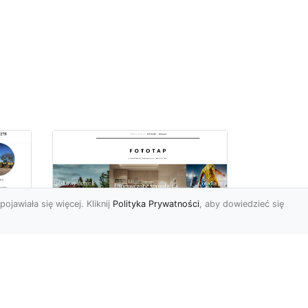
pojawiała się więcej. Kliknij
Polityka Prywatności
, aby dowiedzieć się
ów
Wśród kwiatowego
piękna…
Motywy florystyczne są