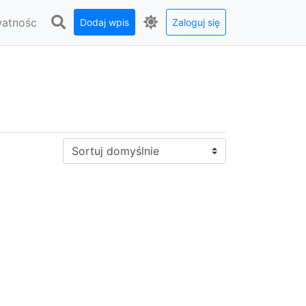
watnośc
Dodaj wpis
Zaloguj się
Sortuj: