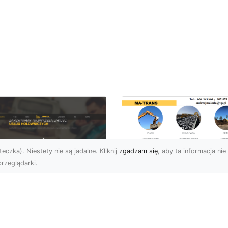
eczka). Niestety nie są jadalne. Kliknij
zgadzam się
, aby ta informacja nie 
rzeglądarki.
Rozbiórka Budynk
z MA-TRANS –
U XMar –
Bezpieczeństwo i
zpieczny Transport
Efektywność w
jazdów i Pomoc
Każdym Projekcie