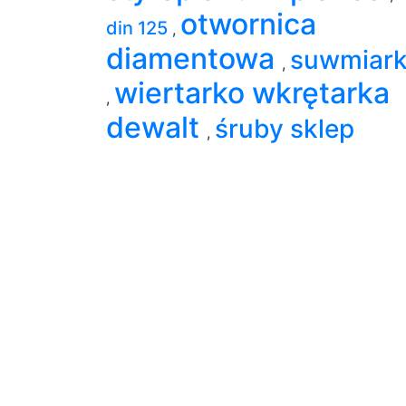
otwornica
din 125
,
diamentowa
suwmiar
,
wiertarko wkrętarka
,
dewalt
śruby sklep
,