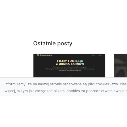
Ostatnie posty
Informujemy, że na naszej stronie stosowane są pliki cookies (tzw. ciast
więcej, w tym jak zarządzać plikami cookies za pośrednictwem swojej p
Usługi dronem Dębica
FH
– nowoczesne
Be
rozwiązania dla
Po
Twoich projektów