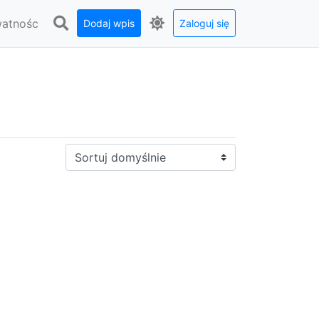
watnośc
Dodaj wpis
Zaloguj się
Sortuj: