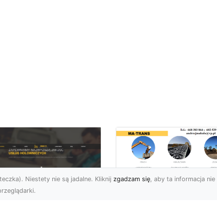
eczka). Niestety nie są jadalne. Kliknij
zgadzam się
, aby ta informacja nie 
rzeglądarki.
Rozbiórka Budynk
z MA-TRANS –