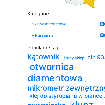
Kategorie
Sklepy internetowe
0
-
Narzędzia
0
Popularne tagi
kątownik
din 93
,
śruby sklep
,
otwornica
,
diamentowa
,
mikrometr zewnętrzn
klej do styropianu w piance
,
,
klucz