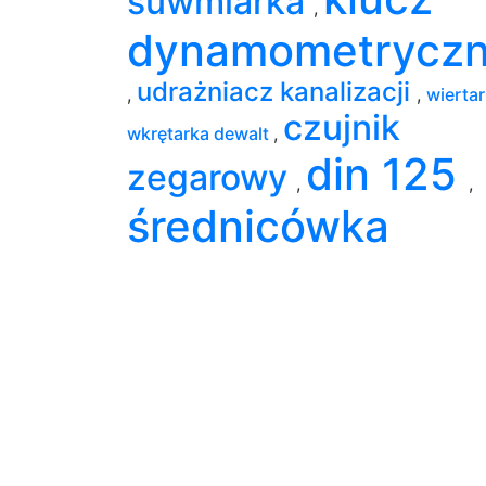
suwmiarka
,
dynamometrycz
udrażniacz kanalizacji
,
,
wierta
czujnik
wkrętarka dewalt
,
din 125
zegarowy
,
,
średnicówka