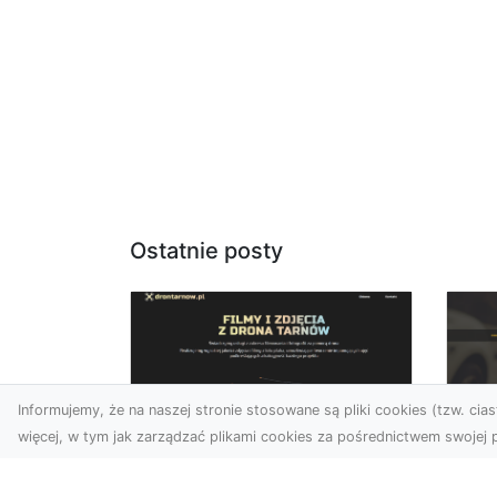
Ostatnie posty
Informujemy, że na naszej stronie stosowane są pliki cookies (tzw. ciast
więcej, w tym jak zarządzać plikami cookies za pośrednictwem swojej p
Usługi dronem Dębica