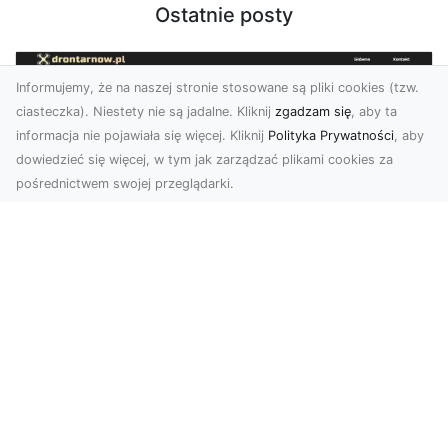
Ostatnie posty
Informujemy, że na naszej stronie stosowane są pliki cookies (tzw.
ciasteczka). Niestety nie są jadalne. Kliknij
zgadzam się
, aby ta
informacja nie pojawiała się więcej. Kliknij
Polityka Prywatności
, aby
dowiedzieć się więcej, w tym jak zarządzać plikami cookies za
pośrednictwem swojej przeglądarki.
Usługi dronem Dębica – nowoczesne
rozwiązania dla Twoich projektów
Usługi dronem Dębica oferują niezwykłe
możliwości w fotografii i filmowaniu z lotu ptaka,
które po...