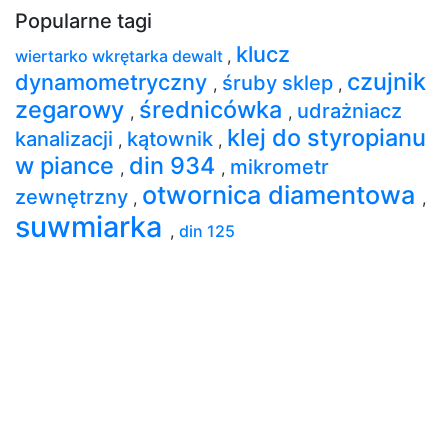
Popularne tagi
klucz
wiertarko wkrętarka dewalt
,
czujnik
dynamometryczny
śruby sklep
,
,
zegarowy
średnicówka
udrażniacz
,
,
klej do styropianu
kanalizacji
kątownik
,
,
w piance
din 934
mikrometr
,
,
otwornica diamentowa
zewnętrzny
,
,
suwmiarka
,
din 125