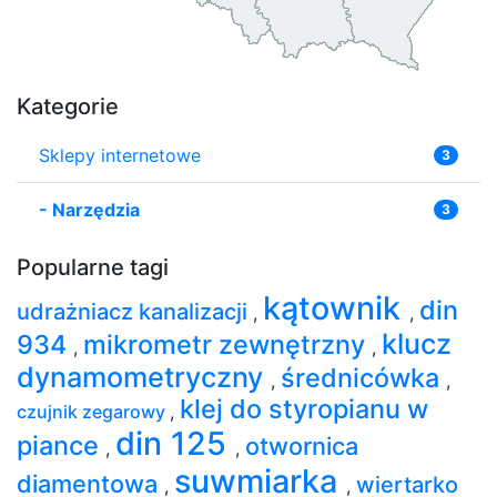
Kategorie
Sklepy internetowe
3
-
Narzędzia
3
Popularne tagi
kątownik
din
udrażniacz kanalizacji
,
,
klucz
934
mikrometr zewnętrzny
,
,
dynamometryczny
średnicówka
,
,
klej do styropianu w
czujnik zegarowy
,
din 125
piance
otwornica
,
,
suwmiarka
diamentowa
wiertarko
,
,