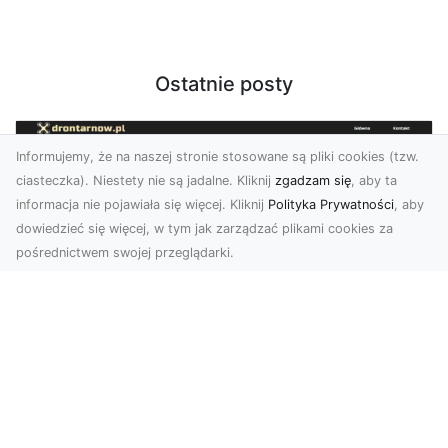
Ostatnie posty
Informujemy, że na naszej stronie stosowane są pliki cookies (tzw.
ciasteczka). Niestety nie są jadalne. Kliknij
zgadzam się
, aby ta
informacja nie pojawiała się więcej. Kliknij
Polityka Prywatności
, aby
dowiedzieć się więcej, w tym jak zarządzać plikami cookies za
pośrednictwem swojej przeglądarki.
Usługi dronem Dębica – nowoczesne
rozwiązania dla Twoich projektów
Usługi dronem Dębica oferują niezwykłe