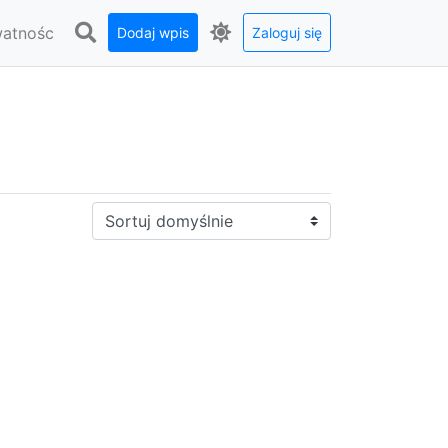
watnośc
Dodaj wpis
Zaloguj się
Sortuj: