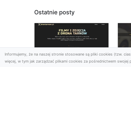
Ostatnie posty
Informujemy, że na naszej stronie stosowane są pliki cookies (tzw. ciast
więcej, w tym jak zarządzać plikami cookies za pośrednictwem swojej p
Usługi dronem Dębica
FH
– nowoczesne
Be
rozwiązania dla
Po
Twoich projektów
Dr
Usługi dronem Dębica
Na
oferują niezwykłe
Po
możliwości w fotografii i
Dl
filmowaniu z lotu ptaka,