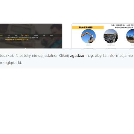
eczka). Niestety nie są jadalne. Kliknij
zgadzam się
, aby ta informacja nie 
rzeglądarki.
Rozbiórka Budynk
z MA-TRANS –
U XMar –
Bezpieczeństwo i
zpieczny Transport
Efektywność w
jazdów i Pomoc
Każdym Projekcie
ogowa na
jwyższym
Profesjonalne Usługi
ziomie
Rozbiórkowe – Dlaczeg
Są Tak Ważne? Rozbiórk
aczego Warto Skorzystać
budynku to pierwszy kr