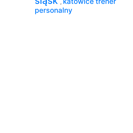
śląsk
katowice trener
,
personalny