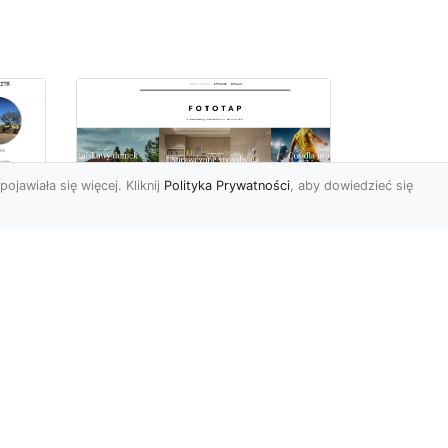
pojawiała się więcej. Kliknij
Polityka Prywatności
, aby dowiedzieć się
ów
Wśród kwiatowego
piękna…
Motywy florystyczne są
znane i lubiana od wielu
wieków. Nie dziwi nas to
o
kompletnie, wnoszą
a
bowie...
ok