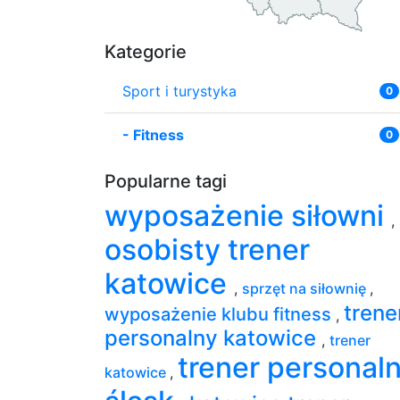
Kategorie
Sport i turystyka
0
-
Fitness
0
Popularne tagi
wyposażenie siłowni
,
osobisty trener
katowice
,
sprzęt na siłownię
,
trene
wyposażenie klubu fitness
,
personalny katowice
,
trener
trener personal
katowice
,