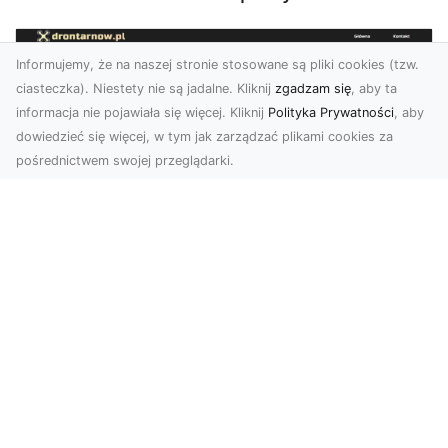
Informujemy, że na naszej stronie stosowane są pliki cookies (tzw.
ciasteczka). Niestety nie są jadalne. Kliknij
zgadzam się
, aby ta
informacja nie pojawiała się więcej. Kliknij
Polityka Prywatności
, aby
dowiedzieć się więcej, w tym jak zarządzać plikami cookies za
pośrednictwem swojej przeglądarki.
Usługi dronem Dębica – nowoczesne
rozwiązania dla Twoich projektów
Usługi dronem Dębica oferują niezwykłe
możliwości w fotografii i filmowaniu z lotu ptaka,
które po...