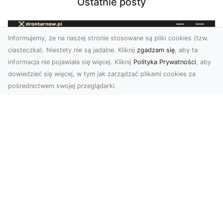
Ostatnie posty
Informujemy, że na naszej stronie stosowane są pliki cookies (tzw.
ciasteczka). Niestety nie są jadalne. Kliknij
zgadzam się
, aby ta
informacja nie pojawiała się więcej. Kliknij
Polityka Prywatności
, aby
dowiedzieć się więcej, w tym jak zarządzać plikami cookies za
pośrednictwem swojej przeglądarki.
Usługi dronem Dębica – nowoczesne
rozwiązania dla Twoich projektów
Usługi dronem Dębica oferują niezwykłe
możliwości w fotografii i filmowaniu z lotu ptaka,
które po...