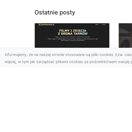
Ostatnie posty
Informujemy, że na naszej stronie stosowane są pliki cookies (tzw. ciast
więcej, w tym jak zarządzać plikami cookies za pośrednictwem swojej p
Usługi dronem Dębica
FH
– nowoczesne
Be
rozwiązania dla
Po
Twoich projektów
Dr
Usługi dronem Dębica
Na
oferują niezwykłe
Po
możliwości w fotografii i
Dl
filmowaniu z lotu ptaka,