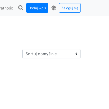
watnośc
Dodaj wpis
Zaloguj się
Sortuj: