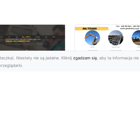
eczka). Niestety nie są jadalne. Kliknij
zgadzam się
, aby ta informacja nie 
rzeglądarki.
Rozbiórka Budynk
z MA-TRANS –
U XMar –
Bezpieczeństwo i
zpieczny Transport
Efektywność w
jazdów i Pomoc
Każdym Projekcie
ogowa na
jwyższym
Profesjonalne Usługi
ziomie
Rozbiórkowe – Dlaczeg
Są Tak Ważne? Rozbiórk
aczego Warto Skorzystać
budynku to pierwszy kr