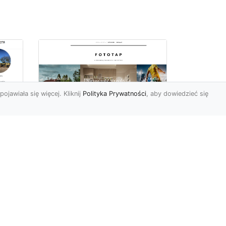
pojawiała się więcej. Kliknij
Polityka Prywatności
, aby dowiedzieć się
ów
Wśród kwiatowego
piękna…
Motywy florystyczne są
znane i lubiana od wielu
wieków. Nie dziwi nas to
o
kompletnie, wnoszą
a
bowie...
ok