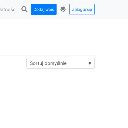
watnośc
Dodaj wpis
Zaloguj się
Sortuj: