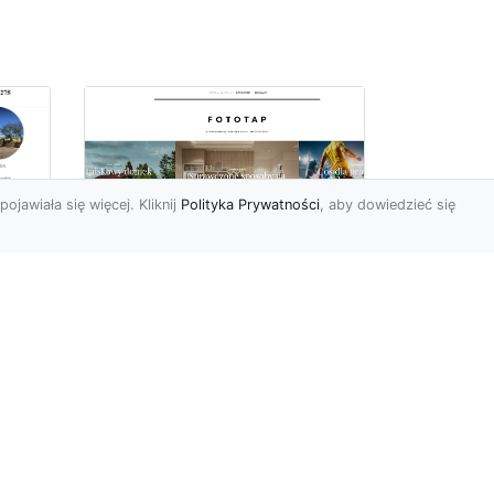
pojawiała się więcej. Kliknij
Polityka Prywatności
, aby dowiedzieć się
ów
Wśród kwiatowego
piękna…
Motywy florystyczne są
znane i lubiana od wielu
wieków. Nie dziwi nas to
o
kompletnie, wnoszą
a
bowie...
ok