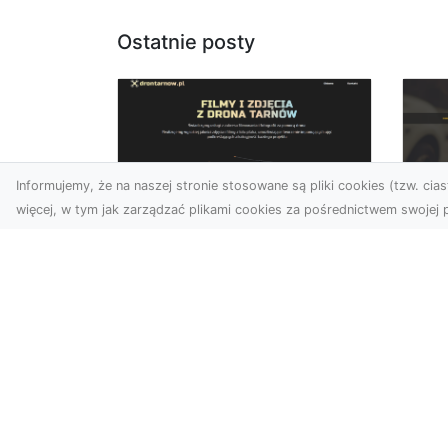
Ostatnie posty
Informujemy, że na naszej stronie stosowane są pliki cookies (tzw. ciast
więcej, w tym jak zarządzać plikami cookies za pośrednictwem swojej p
Usługi dronem Dębica
FH
– nowoczesne
Be
rozwiązania dla
Po
Twoich projektów
Dr
Usługi dronem Dębica
Na
oferują niezwykłe
Po
możliwości w fotografii i
Dl
filmowaniu z lotu ptaka,