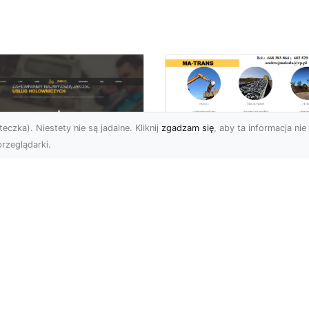
eczka). Niestety nie są jadalne. Kliknij
zgadzam się
, aby ta informacja nie 
rzeglądarki.
Rozbiórka Budynk
z MA-TRANS –
U XMar –
Bezpieczeństwo i
zpieczny Transport
Efektywność w
jazdów i Pomoc
Każdym Projekcie
ogowa na
jwyższym
Profesjonalne Usługi
ziomie
Rozbiórkowe – Dlaczeg
Są Tak Ważne? Rozbiórk
aczego Warto Skorzystać
budynku to pierwszy kr