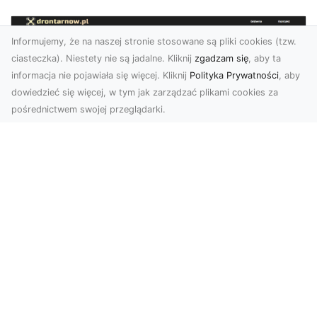
Informujemy, że na naszej stronie stosowane są pliki cookies (tzw.
ciasteczka). Niestety nie są jadalne. Kliknij
zgadzam się
, aby ta
informacja nie pojawiała się więcej. Kliknij
Polityka Prywatności
, aby
dowiedzieć się więcej, w tym jak zarządzać plikami cookies za
pośrednictwem swojej przeglądarki.
Usługi dronem Dębica – nowoczesne
rozwiązania dla Twoich projektów
Usługi dronem Dębica oferują niezwykłe
możliwości w fotografii i filmowaniu z lotu ptaka,
które po...