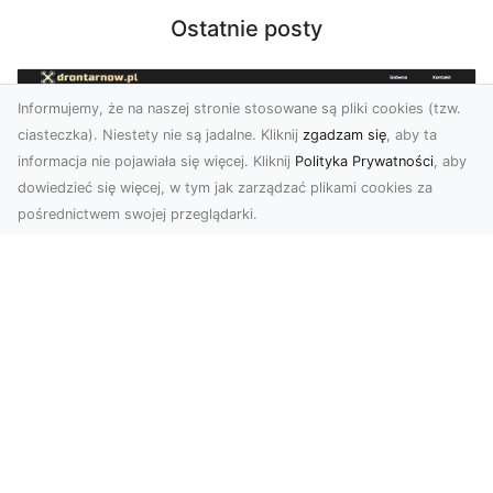
Ostatnie posty
Informujemy, że na naszej stronie stosowane są pliki cookies (tzw.
ciasteczka). Niestety nie są jadalne. Kliknij
zgadzam się
, aby ta
informacja nie pojawiała się więcej. Kliknij
Polityka Prywatności
, aby
dowiedzieć się więcej, w tym jak zarządzać plikami cookies za
pośrednictwem swojej przeglądarki.
Usługi dronem Dębica – nowoczesne
rozwiązania dla Twoich projektów
Usługi dronem Dębica oferują niezwykłe
możliwości w fotografii i filmowaniu z lotu ptaka,
które po...