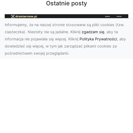
Ostatnie posty
Informujemy, że na naszej stronie stosowane są pliki cookies (tzw.
ciasteczka). Niestety nie są jadalne. Kliknij
zgadzam się
, aby ta
informacja nie pojawiała się więcej. Kliknij
Polityka Prywatności
, aby
dowiedzieć się więcej, w tym jak zarządzać plikami cookies za
pośrednictwem swojej przeglądarki.
Usługi dronem Dębica – nowoczesne
rozwiązania dla Twoich projektów
Usługi dronem Dębica oferują niezwykłe
możliwości w fotografii i filmowaniu z lotu ptaka,
które po...