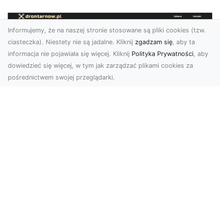
Informujemy, że na naszej stronie stosowane są pliki cookies (tzw.
ciasteczka). Niestety nie są jadalne. Kliknij
zgadzam się
, aby ta
informacja nie pojawiała się więcej. Kliknij
Polityka Prywatności
, aby
dowiedzieć się więcej, w tym jak zarządzać plikami cookies za
pośrednictwem swojej przeglądarki.
Usługi dronem Dębica – nowoczesne
rozwiązania dla Twoich projektów
Usługi dronem Dębica oferują niezwykłe
możliwości w fotografii i filmowaniu z lotu ptaka,
które po...