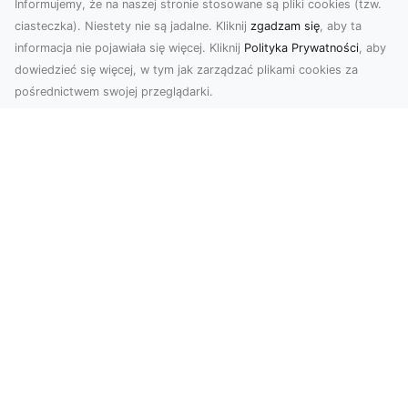
Informujemy, że na naszej stronie stosowane są pliki cookies (tzw.
ciasteczka). Niestety nie są jadalne. Kliknij
zgadzam się
, aby ta
informacja nie pojawiała się więcej. Kliknij
Polityka Prywatności
, aby
dowiedzieć się więcej, w tym jak zarządzać plikami cookies za
pośrednictwem swojej przeglądarki.
Usługi dronem Dębica – nowoczesne
rozwiązania dla Twoich projektów
Usługi dronem Dębica oferują niezwykłe
możliwości w fotografii i filmowaniu z lotu ptaka,
które po...