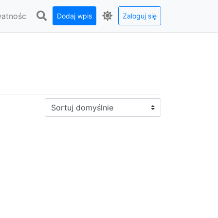
watnośc
Dodaj wpis
Zaloguj się
Sortuj: