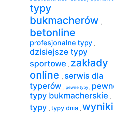
typy
bukmacherów
,
betonline
,
profesjonalne typy
,
dzisiejsze typy
zakłady
sportowe
,
online
serwis dla
,
typerów
pewn
,
pewne typy
,
typy bukmacherskie
,
wyniki
typy
typy dnia
,
,