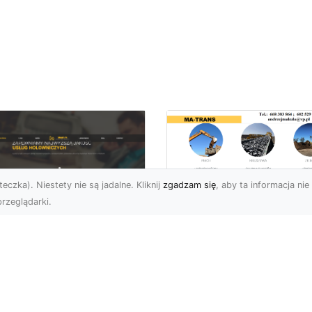
eczka). Niestety nie są jadalne. Kliknij
zgadzam się
, aby ta informacja nie 
rzeglądarki.
Rozbiórka Budynk
z MA-TRANS –
U XMar –
Bezpieczeństwo i
zpieczny Transport
Efektywność w
jazdów i Pomoc
Każdym Projekcie
ogowa na