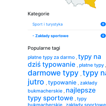
Kategorie
Sport i turystyka
0
-
Zakłady sportowe
0
Popularne tagi
typy na
płatne typy za darmo
,
dziś typowanie
płatne typy
,
,
darmowe typy
typy n
,
jutro
typowanie
zakłady
,
,
najlepsze
bukmacherskie
,
typy sportowe
typy
,
bukmacherskie
zakłady sportow
,