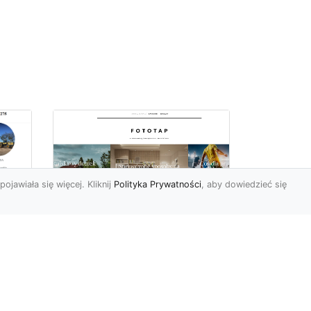
pojawiała się więcej. Kliknij
Polityka Prywatności
, aby dowiedzieć się
ów
Wśród kwiatowego
piękna…
Motywy florystyczne są
znane i lubiana od wielu