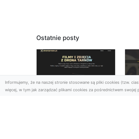
Ostatnie posty
Informujemy, że na naszej stronie stosowane są pliki cookies (tzw. ciast
więcej, w tym jak zarządzać plikami cookies za pośrednictwem swojej p
Usługi dronem Dębica
FH
– nowoczesne
Be
rozwiązania dla
Po
Twoich projektów
Dr
Usługi dronem Dębica