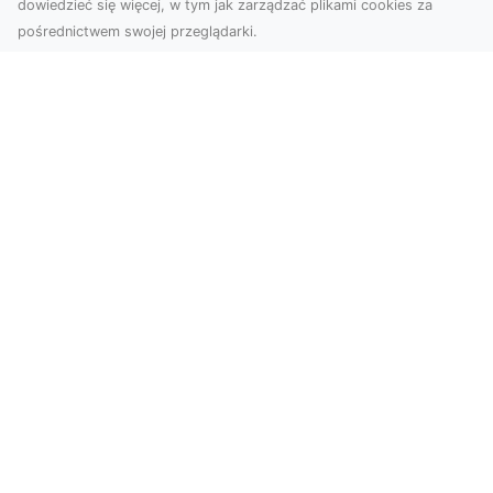
dowiedzieć się więcej, w tym jak zarządzać plikami cookies za
pośrednictwem swojej przeglądarki.
Usługi dronem Dębica – nowoczesne
rozwiązania dla Twoich projektów
Usługi dronem Dębica oferują niezwykłe
możliwości w fotografii i filmowaniu z lotu ptaka,
które po...