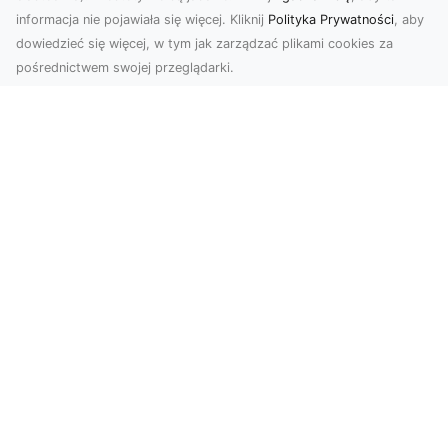
informacja nie pojawiała się więcej. Kliknij
Polityka Prywatności
, aby
dowiedzieć się więcej, w tym jak zarządzać plikami cookies za
pośrednictwem swojej przeglądarki.
Usługi dronem Dębica – nowoczesne
rozwiązania dla Twoich projektów
Usługi dronem Dębica oferują niezwykłe
możliwości w fotografii i filmowaniu z lotu ptaka,
które po...