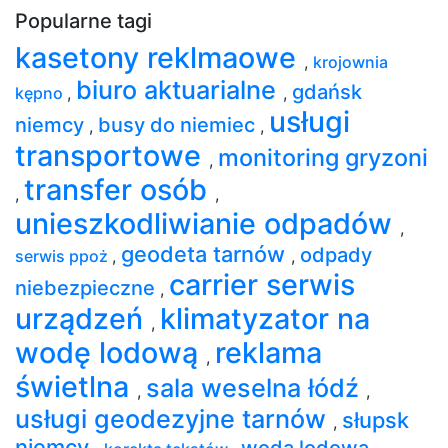
Popularne tagi
kasetony reklmaowe
,
krojownia
biuro aktuarialne
gdańsk
kępno
,
,
usługi
niemcy
busy do niemiec
,
,
transportowe
monitoring gryzoni
,
transfer osób
,
,
unieszkodliwianie odpadów
,
geodeta tarnów
odpady
serwis ppoż
,
,
carrier serwis
niebezpieczne
,
urządzeń
klimatyzator na
,
wodę lodową
reklama
,
świetlna
sala weselna łódź
,
,
usługi geodezyjne tarnów
słupsk
,
niemcy
woda lodowa