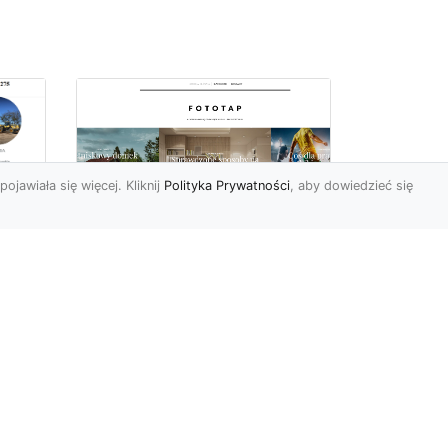
pojawiała się więcej. Kliknij
Polityka Prywatności
, aby dowiedzieć się
ów
Wśród kwiatowego
piękna…
Motywy florystyczne są
znane i lubiana od wielu
wieków. Nie dziwi nas to
o
kompletnie, wnoszą
a
bowie...
ok