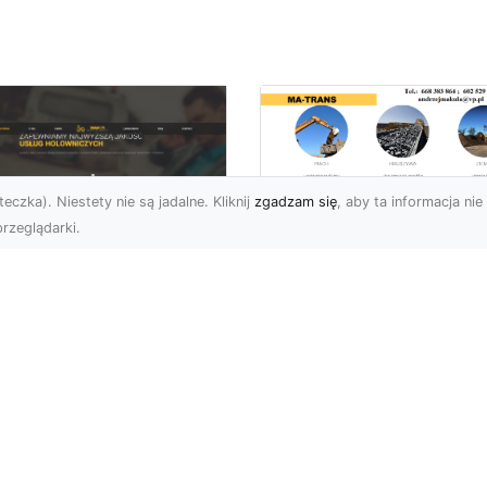
eczka). Niestety nie są jadalne. Kliknij
zgadzam się
, aby ta informacja nie 
rzeglądarki.
Rozbiórka Budynk
z MA-TRANS –
U XMar –
Bezpieczeństwo i
zpieczny Transport
Efektywność w
jazdów i Pomoc
Każdym Projekcie
ogowa na
jwyższym
Profesjonalne Usługi
ziomie
Rozbiórkowe – Dlaczeg
Są Tak Ważne? Rozbiórk
aczego Warto Skorzystać
budynku to pierwszy kr