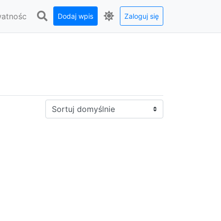
watnośc
Dodaj wpis
Zaloguj się
Sortuj: