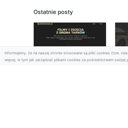
Ostatnie posty
Informujemy, że na naszej stronie stosowane są pliki cookies (tzw. ciast
więcej, w tym jak zarządzać plikami cookies za pośrednictwem swojej p
Usługi dronem Dębica
FH
– nowoczesne
Be
rozwiązania dla
Po
Twoich projektów
Dr
Usługi dronem Dębica
Na
oferują niezwykłe
Po
możliwości w fotografii i
Dl
filmowaniu z lotu ptaka,