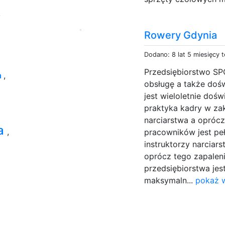
,
Rowery Gdynia
Dodano: 8 lat 5 miesięcy 
Przedsiębiorstwo S
a
,
obsługę a także doś
jest wieloletnie doś
praktyka kadry w zak
narciarstwa a oprócz
wa
,
pracowników jest pełn
instruktorzy narciar
oprócz tego zapaleni
przedsiębiorstwa je
maksymaln...
pokaż w