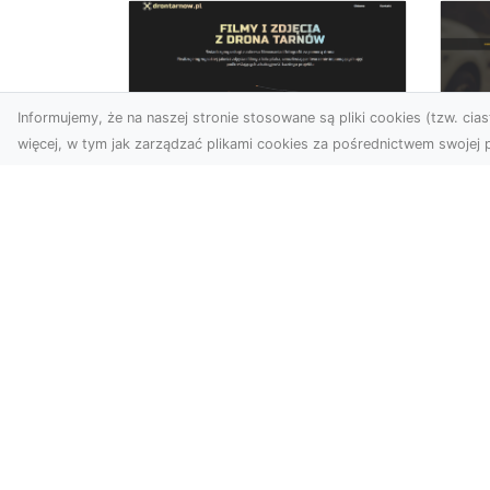
Informujemy, że na naszej stronie stosowane są pliki cookies (tzw. ciast
więcej, w tym jak zarządzać plikami cookies za pośrednictwem swojej p
Usługi dronem Dębica
FH
– nowoczesne
Be
rozwiązania dla
Po
Twoich projektów
Dr
Usługi dronem Dębica
Na
oferują niezwykłe
Po
możliwości w fotografii i
Dl
filmowaniu z lotu ptaka,
z 
które po...
kie
w s