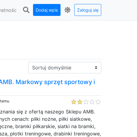
watnośc
Dodaj wpis
Zaloguj się
Sortuj:
AMB. Markowy sprzęt sportowy i
 temu
nania się z ofertą naszego Sklepu AMB.
ych cenach: piłki nożne, piłki siatkowe,
ręczne, bramki piłkarskie, siatki na bramki,
sza, płotki treningowe, drabinki treningowe,