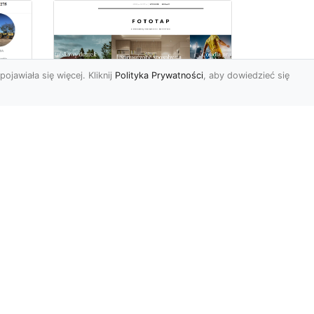
pojawiała się więcej. Kliknij
Polityka Prywatności
, aby dowiedzieć się
ów
Wśród kwiatowego
piękna…
Motywy florystyczne są
znane i lubiana od wielu
wieków. Nie dziwi nas to
o
kompletnie, wnoszą
a
bowie...
ok