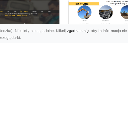
eczka). Niestety nie są jadalne. Kliknij
zgadzam się
, aby ta informacja nie 
rzeglądarki.
Rozbiórka Budynk
z MA-TRANS –
U XMar –
Bezpieczeństwo i
zpieczny Transport
Efektywność w
jazdów i Pomoc
Każdym Projekcie
ogowa na
jwyższym
Profesjonalne Usługi
ziomie
Rozbiórkowe – Dlaczeg
Są Tak Ważne? Rozbiórk
aczego Warto Skorzystać
budynku to pierwszy kr
Usług FHU XMar? Każdy
w pr...
rowca może znaleźć się
ytuacji, w której ...