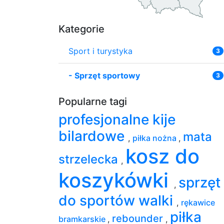
Kategorie
Sport i turystyka
3
-
Sprzęt sportowy
3
Popularne tagi
profesjonalne kije
bilardowe
mata
,
piłka nożna
,
kosz do
strzelecka
,
koszykówki
sprzęt
,
do sportów walki
,
rękawice
piłka
rebounder
bramkarskie
,
,