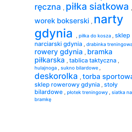
piłka siatkowa
ręczna
,
narty
worek bokserski
,
gdynia
sklep
,
piłka do kosza
,
narciarski gdynia
,
drabinka treningow
rowery gdynia
bramka
,
piłkarska
tablica taktyczna
,
,
hulajnoga
,
sukno bilardowe
,
deskorolka
torba sporto
,
sklep rowerowy gdynia
stoły
,
bilardowe
,
płotek treningowy
,
siatka na
bramkę