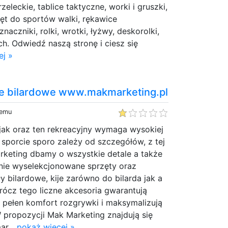
zeleckie, tablice taktyczne, worki i gruszki,
ęt do sportów walki, rękawice
naczniki, rolki, wrotki, łyżwy, deskorolki,
ych. Odwiedź naszą stronę i ciesz się
ej »
ije bilardowe www.makmarketing.pl
temu
, jak oraz ten rekreacyjny wymaga wysokiej
 sporcie sporo zależy od szczegółów, z tej
keting dbamy o wszystkie detale a także
ie wyselekcjonowane sprzęty oraz
y bilardowe, kije zarówno do bilarda jak a
rócz tego liczne akcesoria gwarantują
 pełen komfort rozgrywki i maksymalizują
 propozycji Mak Marketing znajdują się
ar...
pokaż więcej »