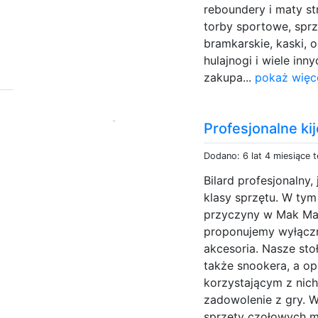
reboundery i maty str
torby sportowe, sprz
bramkarskie, kaski, oz
hulajnogi i wiele inn
zakupa...
pokaż więc
Profesjonalne k
Dodano: 6 lat 4 miesiące 
Bilard profesjonalny
klasy sprzętu. W tym
przyczyny w Mak Mar
proponujemy wyłączn
akcesoria. Nasze stoł
także snookera, a op
korzystającym z nich
zadowolenie z gry. W
sprzęty czołowych m