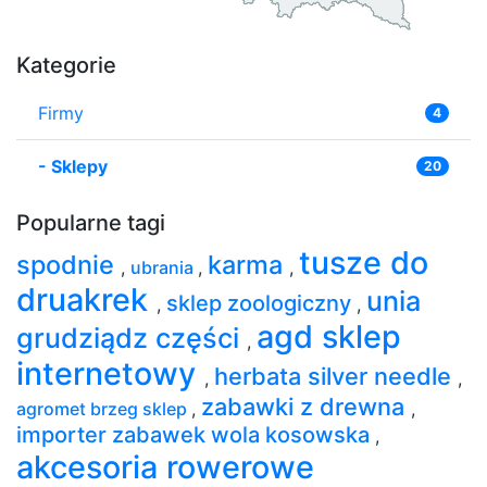
Kategorie
Firmy
4
-
Sklepy
20
Popularne tagi
tusze do
spodnie
karma
,
ubrania
,
,
druakrek
unia
sklep zoologiczny
,
,
agd sklep
grudziądz części
,
internetowy
herbata silver needle
,
,
zabawki z drewna
agromet brzeg sklep
,
,
importer zabawek wola kosowska
,
akcesoria rowerowe