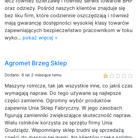
lecz również dzierżawę i również serwis towarów BHP
oraz odzieży. Pośród naszych klientów znajduje się
bez liku firm, które codziennie oszczędzają i również
mają gwarancję dostępności wysokiej klasy towarów
zapewniających bezpieczeństwo pracownikom w toku
wyko...
pokaż więcej »
Agromet Brzeg Sklep
Dodano: 6 lat 2 miesiące temu
Maszyny rolnicze, tak jak wszystkie inne, co jakiś czas
wymagają napraw. Do tego używane są najlepsze
części zamienne. Ogromny wybór produktów
zapewnia Unia Sklep Fabryczny. W jego zasobach
figurują zamienniki zwiększające skuteczność napraw.
Wielu rolników korzysta ze sprzętu firmy Unia
Grudziądz. Wspomniany sklep trudni się sprzedażą
części do maszyn tej marki. Na klientów czeka solidny