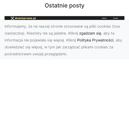
Ostatnie posty
Informujemy, że na naszej stronie stosowane są pliki cookies (tzw.
ciasteczka). Niestety nie są jadalne. Kliknij
zgadzam się
, aby ta
informacja nie pojawiała się więcej. Kliknij
Polityka Prywatności
, aby
dowiedzieć się więcej, w tym jak zarządzać plikami cookies za
pośrednictwem swojej przeglądarki.
Usługi dronem Dębica – nowoczesne
rozwiązania dla Twoich projektów
Usługi dronem Dębica oferują niezwykłe
możliwości w fotografii i filmowaniu z lotu ptaka,
które po...