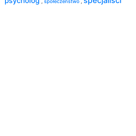
specjaliści
psycholog
,
społeczeństwo
,