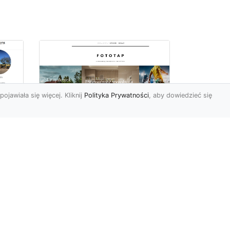
pojawiała się więcej. Kliknij
Polityka Prywatności
, aby dowiedzieć się
ów
Wśród kwiatowego
piękna…
Motywy florystyczne są
znane i lubiana od wielu
wieków. Nie dziwi nas to
o
kompletnie, wnoszą
a
bowie...
ok