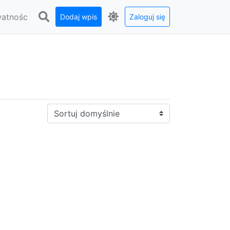
watnośc
Dodaj wpis
Zaloguj się
Sortuj: