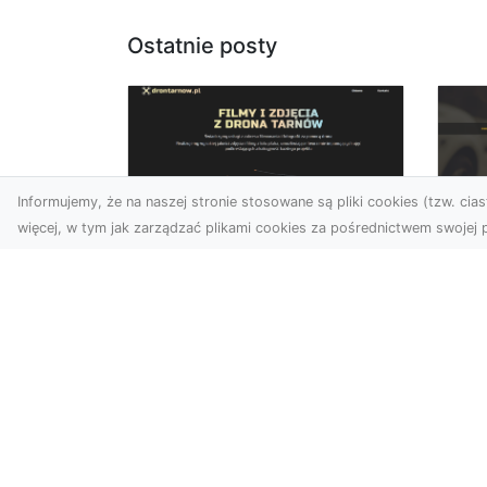
Ostatnie posty
Informujemy, że na naszej stronie stosowane są pliki cookies (tzw. ciast
więcej, w tym jak zarządzać plikami cookies za pośrednictwem swojej p
Usługi dronem Dębica
FH
– nowoczesne
Be
rozwiązania dla
Po
Twoich projektów
Dr
Usługi dronem Dębica
Na
oferują niezwykłe
Po
możliwości w fotografii i
Dl
filmowaniu z lotu ptaka,