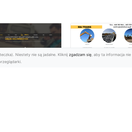
eczka). Niestety nie są jadalne. Kliknij
zgadzam się
, aby ta informacja nie 
rzeglądarki.
Rozbiórka Budynk
z MA-TRANS –
U XMar –
Bezpieczeństwo i
zpieczny Transport
Efektywność w
jazdów i Pomoc
Każdym Projekcie
ogowa na
jwyższym
Profesjonalne Usługi
ziomie
Rozbiórkowe – Dlaczeg
Są Tak Ważne? Rozbiórk
aczego Warto Skorzystać
budynku to pierwszy kr