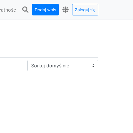
watnośc
Dodaj wpis
Zaloguj się
Sortuj: