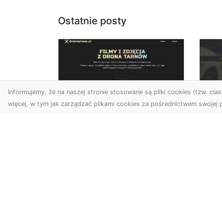
Ostatnie posty
Informujemy, że na naszej stronie stosowane są pliki cookies (tzw. ciast
więcej, w tym jak zarządzać plikami cookies za pośrednictwem swojej p
Usługi dronem Dębica
FH
– nowoczesne
Be
rozwiązania dla
Po
Twoich projektów
Dr
Usługi dronem Dębica
Na
oferują niezwykłe
Po
możliwości w fotografii i
Dl
filmowaniu z lotu ptaka,