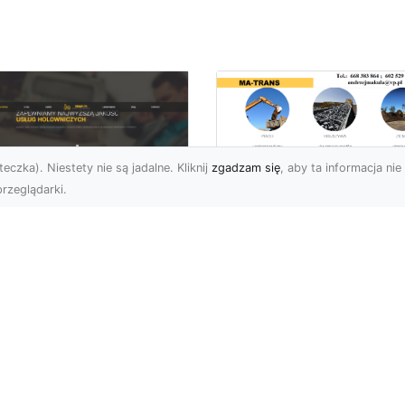
eczka). Niestety nie są jadalne. Kliknij
zgadzam się
, aby ta informacja nie 
rzeglądarki.
Rozbiórka Budynk
z MA-TRANS –
U XMar –
Bezpieczeństwo i
zpieczny Transport
Efektywność w
jazdów i Pomoc
Każdym Projekcie
ogowa na
jwyższym
Profesjonalne Usługi
ziomie
Rozbiórkowe – Dlaczeg
Są Tak Ważne? Rozbiórk
aczego Warto Skorzystać
budynku to pierwszy kr