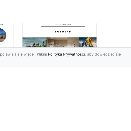
pojawiała się więcej. Kliknij
Polityka Prywatności
, aby dowiedzieć się
ów
Wśród kwiatowego
piękna…
Motywy florystyczne są
znane i lubiana od wielu
wieków. Nie dziwi nas to
o
kompletnie, wnoszą
a
bowie...
ok