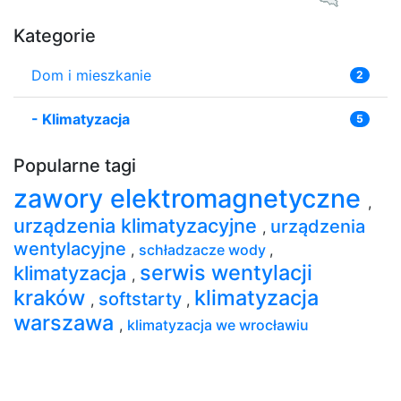
Kategorie
Dom i mieszkanie
2
-
Klimatyzacja
5
Popularne tagi
zawory elektromagnetyczne
,
urządzenia klimatyzacyjne
urządzenia
,
wentylacyjne
,
schładzacze wody
,
serwis wentylacji
klimatyzacja
,
kraków
klimatyzacja
softstarty
,
,
warszawa
,
klimatyzacja we wrocławiu