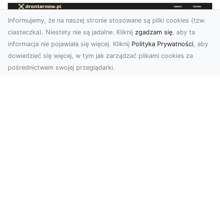
Informujemy, że na naszej stronie stosowane są pliki cookies (tzw.
ciasteczka). Niestety nie są jadalne. Kliknij
zgadzam się
, aby ta
informacja nie pojawiała się więcej. Kliknij
Polityka Prywatności
, aby
dowiedzieć się więcej, w tym jak zarządzać plikami cookies za
pośrednictwem swojej przeglądarki.
Usługi dronem Dębica – nowoczesne
rozwiązania dla Twoich projektów
Usługi dronem Dębica oferują niezwykłe
możliwości w fotografii i filmowaniu z lotu ptaka,
które po...