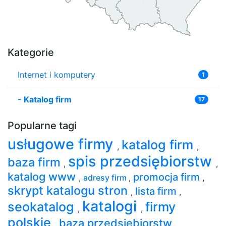
Kategorie
Internet i komputery
1
-
Katalog firm
17
Popularne tagi
usługowe firmy
katalog firm
,
,
spis przedsiębiorstw
baza firm
,
,
katalog www
promocja firm
,
adresy firm
,
,
skrypt katalogu stron
lista firm
,
,
katalogi
seokatalog
firmy
,
,
polskie
baza przedsiębiorstw
,
,