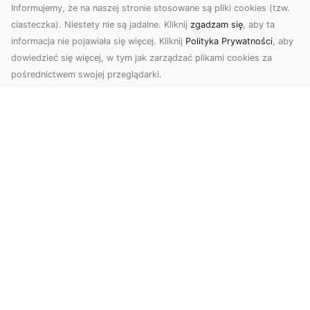
Informujemy, że na naszej stronie stosowane są pliki cookies (tzw.
ciasteczka). Niestety nie są jadalne. Kliknij
zgadzam się
, aby ta
informacja nie pojawiała się więcej. Kliknij
Polityka Prywatności
, aby
dowiedzieć się więcej, w tym jak zarządzać plikami cookies za
pośrednictwem swojej przeglądarki.
Usługi dronem Dębica – nowoczesne
rozwiązania dla Twoich projektów
Usługi dronem Dębica oferują niezwykłe
możliwości w fotografii i filmowaniu z lotu ptaka,
które po...