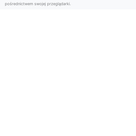
pośrednictwem swojej przeglądarki.
Usługi dronem Dębica – nowoczesne
rozwiązania dla Twoich projektów
Usługi dronem Dębica oferują niezwykłe
możliwości w fotografii i filmowaniu z lotu ptaka,
które po...