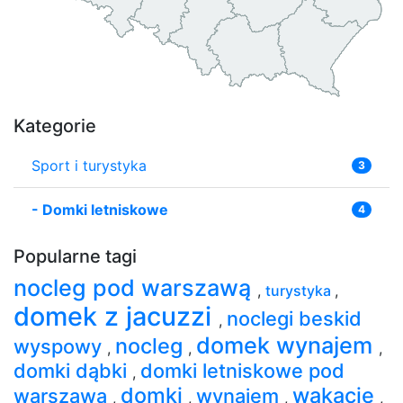
Kategorie
Sport i turystyka
3
-
Domki letniskowe
4
Popularne tagi
nocleg pod warszawą
,
turystyka
,
domek z jacuzzi
noclegi beskid
,
domek wynajem
nocleg
wyspowy
,
,
,
domki dąbki
domki letniskowe pod
,
domki
wakacje
warszawą
wynajem
,
,
,
,