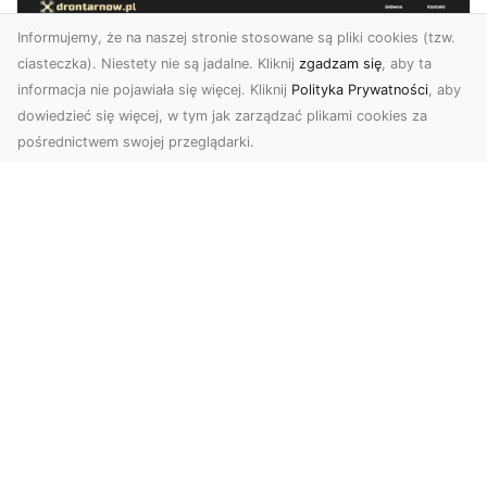
Informujemy, że na naszej stronie stosowane są pliki cookies (tzw.
ciasteczka). Niestety nie są jadalne. Kliknij
zgadzam się
, aby ta
informacja nie pojawiała się więcej. Kliknij
Polityka Prywatności
, aby
dowiedzieć się więcej, w tym jak zarządzać plikami cookies za
pośrednictwem swojej przeglądarki.
Usługi dronem Dębica – nowoczesne
rozwiązania dla Twoich projektów
Usługi dronem Dębica oferują niezwykłe
możliwości w fotografii i filmowaniu z lotu ptaka,
które po...