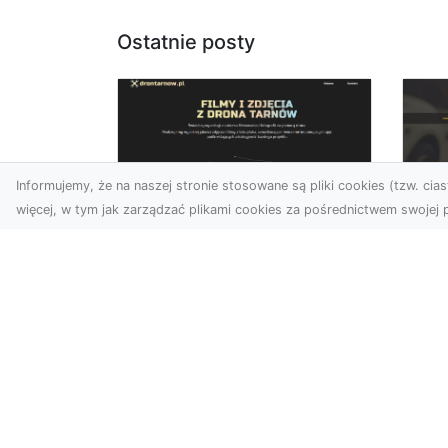
Ostatnie posty
Informujemy, że na naszej stronie stosowane są pliki cookies (tzw. ciast
więcej, w tym jak zarządzać plikami cookies za pośrednictwem swojej p
Usługi dronem Dębica
FH
– nowoczesne
Be
rozwiązania dla
Po
Twoich projektów
Dr
Usługi dronem Dębica
Na
oferują niezwykłe
Po
możliwości w fotografii i
Dl
filmowaniu z lotu ptaka,