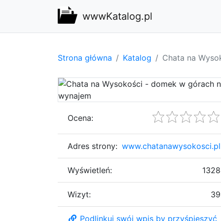
wwwKatalog.pl
Strona główna
Katalog
Chata na Wyso
Ocena:
Adres strony:
www.chatanawysokosci.pl
Wyświetleń:
1328
Wizyt:
39
Podlinkuj swój wpis by przyśpieszyć