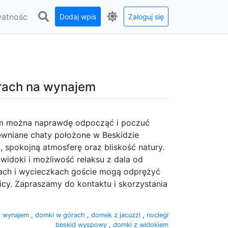
watnośc
Dodaj wpis
Zaloguj się
rach na wynajem
ym można naprawdę odpocząć i poczuć
wniane chaty położone w Beskidzie
pokojną atmosferę oraz bliskość natury.
 widoki i możliwość relaksu z dala od
ach i wycieczkach goście mogą odprężyć
icy. Zapraszamy do kontaktu i skorzystania
 wynajem
,
domki w górach
,
domek z jacuzzi
,
noclegi
beskid wyspowy
,
domki z widokiem