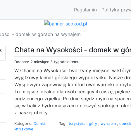
Regulamin
Polityka pry
kości - domek w górach na wynajem
Chata na Wysokości - domek w gó
Dodano: 2 miesiące 3 tygodnie temu
W Chacie na Wysokości tworzymy miejsce, w któr
wyjątkowy klimat górskiego wypoczynku. Nasze dre
Wyspowym zapewniają komfortowe warunki pobytu, s
To miejsce idealne dla osób ceniących ciszę, piękne
codziennego zgiełku. Po dniu spędzonym na spacer
się w balii z hydromasażem i cieszyć spokojem okol
z naszej oferty.
Kategorie:
Domki
Tagi:
turystyka
,
góry
,
wynajem
,
domek
letniskowe