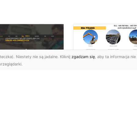
eczka). Niestety nie są jadalne. Kliknij
zgadzam się
, aby ta informacja nie 
rzeglądarki.
Rozbiórka Budynk
z MA-TRANS –
U XMar –
Bezpieczeństwo i
zpieczny Transport
Efektywność w
jazdów i Pomoc
Każdym Projekcie
ogowa na
jwyższym
Profesjonalne Usługi
ziomie
Rozbiórkowe – Dlaczeg
Są Tak Ważne? Rozbiórk
aczego Warto Skorzystać
budynku to pierwszy kr