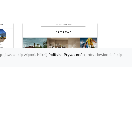
pojawiała się więcej. Kliknij
Polityka Prywatności
, aby dowiedzieć się
ów
Wśród kwiatowego
piękna…
Motywy florystyczne są
znane i lubiana od wielu
wieków. Nie dziwi nas to
o
kompletnie, wnoszą
a
bowie...
ok