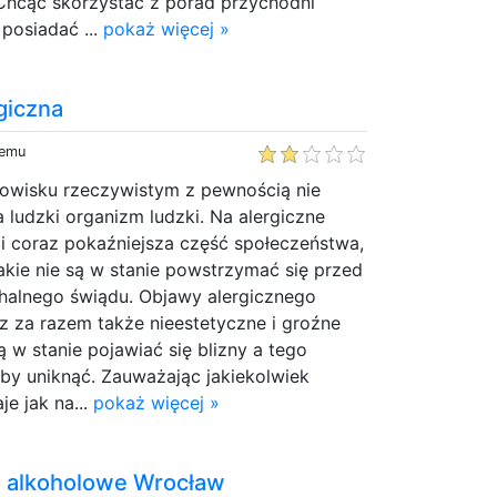
 Chcąc skorzystać z porad przychodni
posiadać ...
pokaż więcej »
rgiczna
temu
owisku rzeczywistym z pewnością nie
a ludzki organizm ludzki. Na alergiczne
pi coraz pokaźniejsza część społeczeństwa,
jakie nie są w stanie powstrzymać się przed
alnego świądu. Objawy alergicznego
az za razem także nieestetyczne i groźne
ą w stanie pojawiać się blizny a tego
by uniknąć. Zauważając jakiekolwiek
e jak na...
pokaż więcej »
ie alkoholowe Wrocław