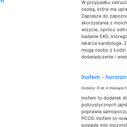
am
W przypadku zatruci
osobą, która ma upr
Zaprasza do zapoznan
skorzystania z moich
wizycie, oprócz odt
badanie EKG, któreg
lekarza kardiologa.
mogą osoby z Łodzi
doświadczenie i wied
Inofem - hormon
Dodano: 8 lat 4 miesiące 
Inofem to dodatek d
policystycznych jajn
poprawia samopoczuc
PCOS. Inofem to nowa
posiada mio-inozytol 