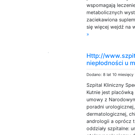
wspomagają leczenie 
metabolicznych wystę
zaciekawiona suplem
się więcej wejdź na 
»
Http://www.szpita
niepłodności u 
Dodano: 8 lat 10 miesięcy
Szpital Kliniczny Sp
Kutnie jest placówką
umowy z Narodowym F
poradni urologicznej,
dermatologicznej, chi
andrologii a oprócz 
oddziały szpitalne: u