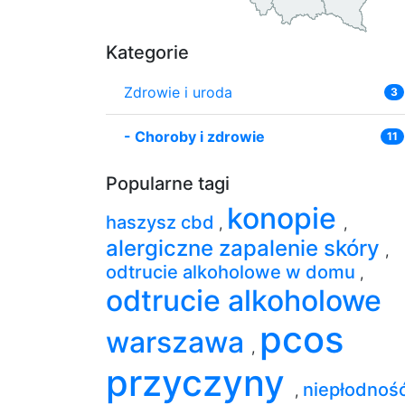
Kategorie
Zdrowie i uroda
3
-
Choroby i zdrowie
11
Popularne tagi
konopie
haszysz cbd
,
,
alergiczne zapalenie skóry
,
odtrucie alkoholowe w domu
,
odtrucie alkoholowe
pcos
warszawa
,
przyczyny
niepłodnoś
,