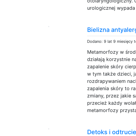
otolaryngologiczny.
urologicznej wypada 
Bielizna antyale
Dodano: 9 lat 9 miesięcy 
Metamorfozy w środ
działają korzystnie n
zapalenie skóry cier
w tym także dzieci, 
rozdrapywaniem nach
zapalenia skóry to r
zmiany, przez jakie s
przecież każdy wolał
metamorfozy przystaj
Detoks i odtruc