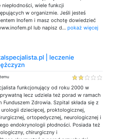
niepłodności, wiele funkcji
pujących w organizmie. Jeśli jesteś
entem Inofem i masz ochotę dowiedzieć
www.inofem.pl lub napisz d...
pokaż więcej
lspecjalista.pl | leczenie
mężczyzn
 temu
ecjalista funkcjonujący od roku 2000 w
 prywatną lecz udziela też porad w ramach
unduszem Zdrowia. Szpital składa się z
 urologii dziecięcej, proktologicznej,
rurgicznej, ortopedycznej, neurologicznej i
tego endokrynologii płodności. Posiada też
rologiczny, chirurgiczny i