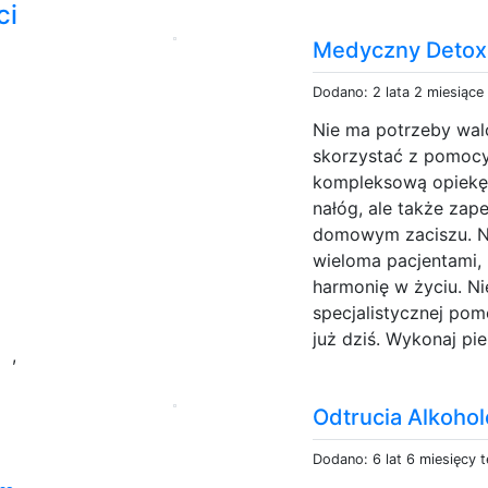
ci
Medyczny Detox
Dodano: 2 lata 2 miesiące
Nie ma potrzeby wa
skorzystać z pomocy
kompleksową opiekę,
nałóg, ale także zap
domowym zaciszu. N
wieloma pacjentami,
harmonię w życiu. Nie
specjalistycznej pom
y
już dziś. Wykonaj pie
,
Odtrucia Alkoho
Dodano: 6 lat 6 miesięcy 