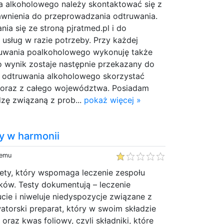
a alkoholowego należy skontaktować się z
awnienia do przeprowadzania odtruwania.
ia się ze stroną pjratmed.pl i do
 usług w razie potrzeby. Przy każdej
ruwania poalkoholowego wykonuję także
o wynik zostaje następnie przekazany do
 Z odtruwania alkoholowego skorzystać
 oraz z całego województwa. Posiadam
zę związaną z prob...
pokaż więcej »
y w harmonii
temu
iety, który wspomaga leczenie zespołu
ików. Testy dokumentują – leczenie
ie i niweluje niedyspozycje związane z
torski preparat, który w swoim składzie
oraz kwas foliowy, czyli składniki, które