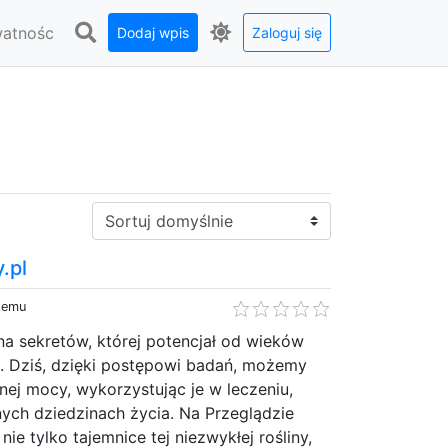
watnośc
Dodaj wpis
Zaloguj się
Sortuj:
.pl
 temu
łna sekretów, której potencjał od wieków
. Dziś, dzięki postępowi badań, możemy
łnej mocy, wykorzystując je w leczeniu,
nych dziedzinach życia. Na Przeglądzie
e tylko tajemnice tej niezwykłej rośliny,