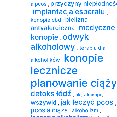
przyczyny niepłodnoś
a pcos
,
implantacja esperalu
,
,
bielizna
konopie cbd
,
medyczne
antyalergiczna
,
odwyk
konopie
,
alkoholowy
terapia dla
,
konopie
alkoholików
,
lecznicze
,
planowanie ciąż
detoks łódź
,
olej z konopi
,
jak leczyć pcos
wszywki
,
,
pcos a ciąża
alkoholizm
,
,