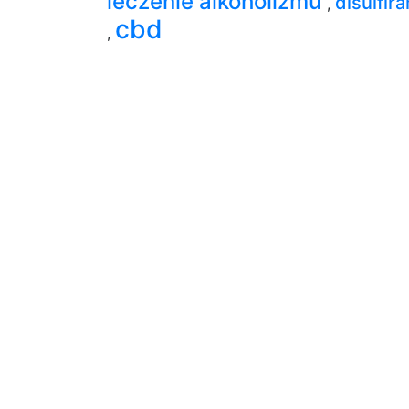
leczenie alkoholizmu
disulfir
,
cbd
,