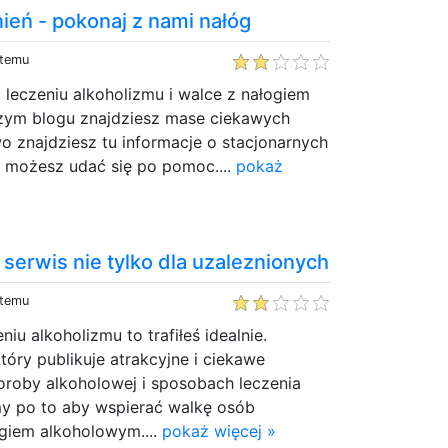
ień - pokonaj z nami nałóg
 temu
 leczeniu alkoholizmu i walce z nałogiem
zym blogu znajdziesz mase ciekawych
 znajdziesz tu informacje o stacjonarnych
 możesz udać się po pomoc....
pokaż
 serwis nie tylko dla uzaleznionych
 temu
niu alkoholizmu to trafiłeś idealnie.
óry publikuje atrakcyjne i ciekawe
oroby alkoholowej i sposobach leczenia
my po to aby wspierać walkę osób
ogiem alkoholowym....
pokaż więcej »