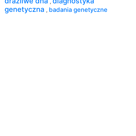
drażliwe dna
diagnostyka
,
genetyczna
badania genetyczne
,