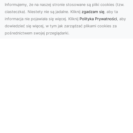
Informujemy, że na naszej stronie stosowane są pliki cookies (tzw.
ciasteczka). Niestety nie są jadalne. Kliknij
zgadzam się
, aby ta
informacja nie pojawiała się więcej. Kliknij
Polityka Prywatności
, aby
dowiedzieć się więcej, w tym jak zarządzać plikami cookies za
pośrednictwem swojej przeglądarki.
Usługi dronem Dębica – nowoczesne
rozwiązania dla Twoich projektów
Usługi dronem Dębica oferują niezwykłe
możliwości w fotografii i filmowaniu z lotu ptaka,
które po...