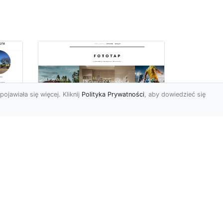
pojawiała się więcej. Kliknij
Polityka Prywatności
, aby dowiedzieć się
ów
Wśród kwiatowego
piękna…
Motywy florystyczne są
znane i lubiana od wielu
wieków. Nie dziwi nas to
o
kompletnie, wnoszą
a
bowie...
ok