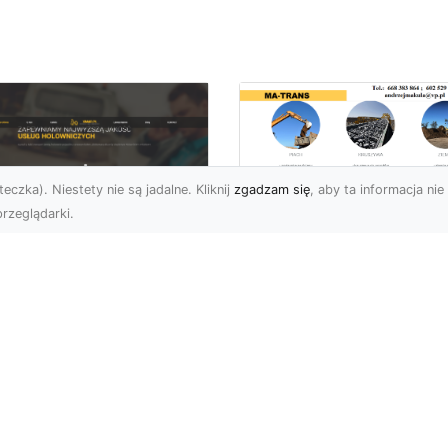
eczka). Niestety nie są jadalne. Kliknij
zgadzam się
, aby ta informacja nie 
rzeglądarki.
Rozbiórka Budynk
z MA-TRANS –
U XMar –
Bezpieczeństwo i
zpieczny Transport
Efektywność w
jazdów i Pomoc
Każdym Projekcie
ogowa na
jwyższym
Profesjonalne Usługi
ziomie
Rozbiórkowe – Dlaczeg
Są Tak Ważne? Rozbiórk
aczego Warto Skorzystać
budynku to pierwszy kr