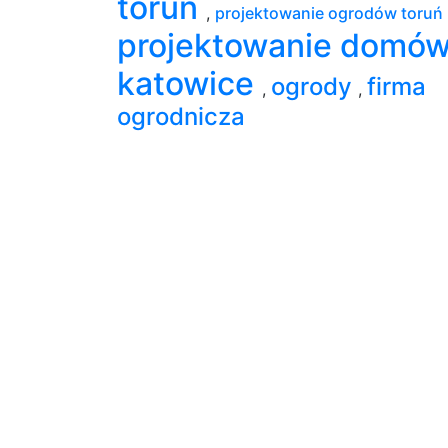
toruń
,
projektowanie ogrodów toruń
projektowanie domó
katowice
ogrody
firma
,
,
ogrodnicza