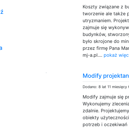
Koszty związane z b
dź
tworzenie ale także 
utryzmaniem. Projekt
zajmuje się wykony
budynków, stworzony
było skrojone do min
a
przez firmę Pana Mar
mj-a.pl....
pokaż więc
Modify projekta
Dodano: 8 lat 11 miesięcy
Modify zajmuje się p
Wykonujemy zlecenia 
zdalnie. Projektujem
obiekty użyteczności
potrzeb i oczekiwań k