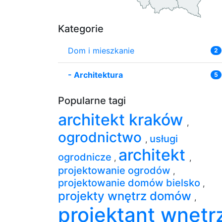
Kategorie
Dom i mieszkanie
2
-
Architektura
5
Popularne tagi
architekt kraków
,
ogrodnictwo
usługi
,
architekt
ogrodnicze
,
,
projektowanie ogrodów
,
projektowanie domów bielsko
,
projekty wnętrz domów
,
projektant wnętr