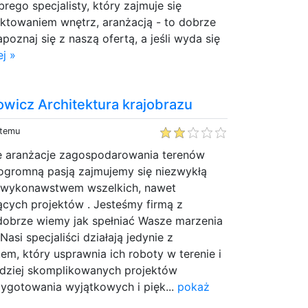
rego specjalisty, który zajmuje się
ektowaniem wnętrz, aranżacją - to dobrze
apoznaj się z naszą ofertą, a jeśli wyda się
j »
wicz Architektura krajobrazu
 temu
e aranżacje zagospodarowania terenów
 ogromną pasją zajmujemy się niezwykłą
i wykonawstwem wszelkich, nawet
ących projektów . Jesteśmy firmą z
 dobrze wiemy jak spełniać Wasze marzenia
asi specjaliści działają jedynie z
m, który usprawnia ich roboty w terenie i
rdziej skomplikowanych projektów
ygotowania wyjątkowych i pięk...
pokaż