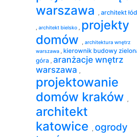
warszawa
architekt łó
,
projekty
,
architekt bielsko
,
domów
,
architektura wnętrz
kierownik budowy zielon
warszawa
,
aranżacje wnętrz
góra
,
warszawa
,
projektowanie
domów kraków
,
architekt
katowice
ogrody
,