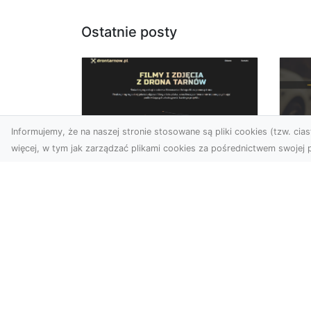
Ostatnie posty
Informujemy, że na naszej stronie stosowane są pliki cookies (tzw. ciast
więcej, w tym jak zarządzać plikami cookies za pośrednictwem swojej p
Usługi dronem Dębica
FH
– nowoczesne
Be
rozwiązania dla
Po
Twoich projektów
Dr
Usługi dronem Dębica
Na
oferują niezwykłe
Po
możliwości w fotografii i
Dl
filmowaniu z lotu ptaka,