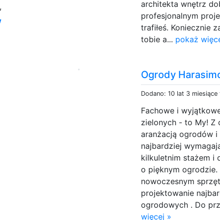
architekta wnętrz dob
,
profesjonalnym proj
w
trafiłeś. Koniecznie z
tobie a...
pokaż więce
Ogrody Harasimo
Dodano: 10 lat 3 miesiące
Fachowe i wyjątkow
zielonych - to My! Z
aranżacją ogrodów 
najbardziej wymagaj
kilkuletnim stażem i
o pięknym ogrodzie. N
nowoczesnym sprzęte
projektowanie najba
ogrodowych . Do prz
więcej »