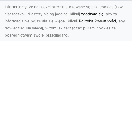
Informujemy, że na naszej stronie stosowane są pliki cookies (tzw.
ciasteczka). Niestety nie są jadalne. Kliknij
zgadzam się
, aby ta
informacja nie pojawiała się więcej. Kliknij
Polityka Prywatności
, aby
dowiedzieć się więcej, w tym jak zarządzać plikami cookies za
pośrednictwem swojej przeglądarki.
Usługi dronem Dębica – nowoczesne
rozwiązania dla Twoich projektów
Usługi dronem Dębica oferują niezwykłe
możliwości w fotografii i filmowaniu z lotu ptaka,
które po...