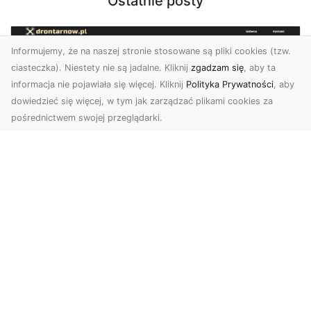
Ostatnie posty
Informujemy, że na naszej stronie stosowane są pliki cookies (tzw.
ciasteczka). Niestety nie są jadalne. Kliknij
zgadzam się
, aby ta
informacja nie pojawiała się więcej. Kliknij
Polityka Prywatności
, aby
dowiedzieć się więcej, w tym jak zarządzać plikami cookies za
pośrednictwem swojej przeglądarki.
Usługi dronem Dębica – nowoczesne
rozwiązania dla Twoich projektów
Usługi dronem Dębica oferują niezwykłe
możliwości w fotografii i filmowaniu z lotu ptaka,
które po...