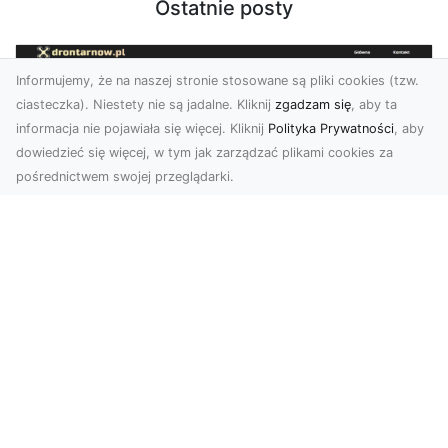
Ostatnie posty
Informujemy, że na naszej stronie stosowane są pliki cookies (tzw.
ciasteczka). Niestety nie są jadalne. Kliknij
zgadzam się
, aby ta
informacja nie pojawiała się więcej. Kliknij
Polityka Prywatności
, aby
dowiedzieć się więcej, w tym jak zarządzać plikami cookies za
pośrednictwem swojej przeglądarki.
Usługi dronem Dębica – nowoczesne
rozwiązania dla Twoich projektów
Usługi dronem Dębica oferują niezwykłe
możliwości w fotografii i filmowaniu z lotu ptaka,
które po...