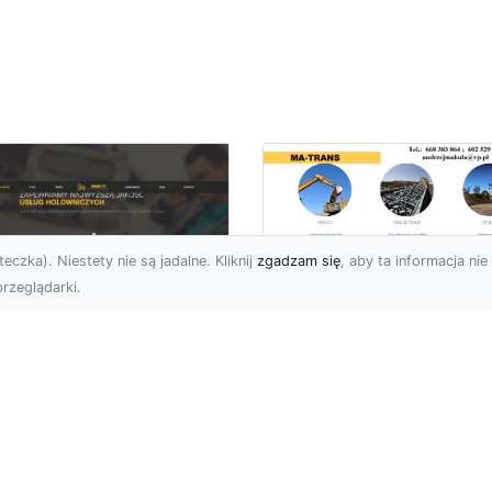
eczka). Niestety nie są jadalne. Kliknij
zgadzam się
, aby ta informacja nie 
rzeglądarki.
Rozbiórka Budynk
z MA-TRANS –
U XMar –
Bezpieczeństwo i
zpieczny Transport
Efektywność w
jazdów i Pomoc
Każdym Projekcie
ogowa na
jwyższym
Profesjonalne Usługi
ziomie
Rozbiórkowe – Dlaczeg