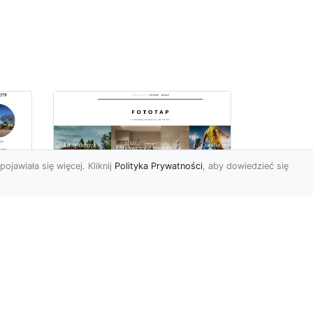
pojawiała się więcej. Kliknij
Polityka Prywatności
, aby dowiedzieć się
ów
Wśród kwiatowego
piękna…
Motywy florystyczne są
znane i lubiana od wielu
wieków. Nie dziwi nas to
o