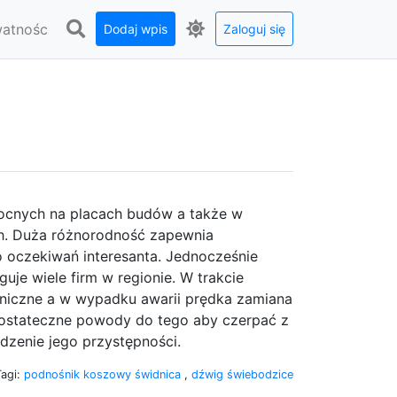
watnośc
Dodaj wpis
Zaloguj się
mocnych na placach budów a także w
h. Duża różnorodność zapewnia
 oczekiwań interesanta. Jednocześnie
uje wiele firm w regionie. W trakcie
niczne a w wypadku awarii prędka zamiana
dostateczne powody do tego aby czerpać z
dzenie jego przystępności.
Tagi:
podnośnik koszowy świdnica
,
dźwig świebodzice