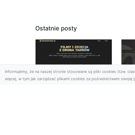
Ostatnie posty
Informujemy, że na naszej stronie stosowane są pliki cookies (tzw. ciast
więcej, w tym jak zarządzać plikami cookies za pośrednictwem swojej p
Usługi dronem Dębica
FH
– nowoczesne
Be
rozwiązania dla
Po
Twoich projektów
Dr
Usługi dronem Dębica
Na
oferują niezwykłe
Po