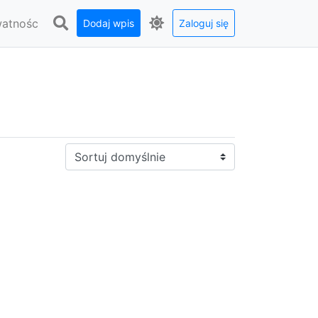
watnośc
Dodaj wpis
Zaloguj się
Sortuj: