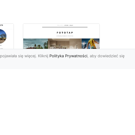
pojawiała się więcej. Kliknij
Polityka Prywatności
, aby dowiedzieć się
ów
Wśród kwiatowego
piękna…
Motywy florystyczne są
znane i lubiana od wielu
wieków. Nie dziwi nas to
o
kompletnie, wnoszą
a
bowie...
ok