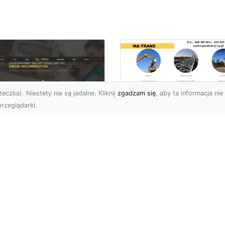
eczka). Niestety nie są jadalne. Kliknij
zgadzam się
, aby ta informacja nie 
rzeglądarki.
Rozbiórka Budynk
z MA-TRANS –
U XMar –
Bezpieczeństwo i
zpieczny Transport
Efektywność w
jazdów i Pomoc
Każdym Projekcie
ogowa na
jwyższym
Profesjonalne Usługi
ziomie
Rozbiórkowe – Dlaczeg
Są Tak Ważne? Rozbiórk
aczego Warto Skorzystać
budynku to pierwszy kr