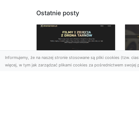
Ostatnie posty
Informujemy, że na naszej stronie stosowane są pliki cookies (tzw. ciast
więcej, w tym jak zarządzać plikami cookies za pośrednictwem swojej p
Usługi dronem Dębica
FH
– nowoczesne
Be
rozwiązania dla
Po
Twoich projektów
Dr
Usługi dronem Dębica
Na
oferują niezwykłe
Po
możliwości w fotografii i
Dl
filmowaniu z lotu ptaka,