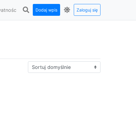
watnośc
Dodaj wpis
Zaloguj się
Sortuj: