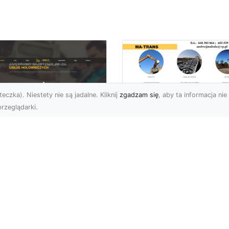
eczka). Niestety nie są jadalne. Kliknij
zgadzam się
, aby ta informacja nie 
rzeglądarki.
Rozbiórka Budynk
z MA-TRANS –
U XMar –
Bezpieczeństwo i
zpieczny Transport
Efektywność w
jazdów i Pomoc
Każdym Projekcie
ogowa na
jwyższym
Profesjonalne Usługi
ziomie
Rozbiórkowe – Dlaczeg
Są Tak Ważne? Rozbiórk
aczego Warto Skorzystać
budynku to pierwszy kr