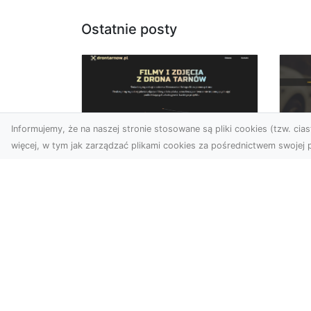
Ostatnie posty
Informujemy, że na naszej stronie stosowane są pliki cookies (tzw. ciast
więcej, w tym jak zarządzać plikami cookies za pośrednictwem swojej p
Usługi dronem Dębica
FH
– nowoczesne
Be
rozwiązania dla
Po
Twoich projektów
Dr
Usługi dronem Dębica
Na
oferują niezwykłe
Po
możliwości w fotografii i
Dl
filmowaniu z lotu ptaka,