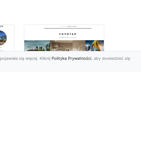
pojawiała się więcej. Kliknij
Polityka Prywatności
, aby dowiedzieć się
ów
Wśród kwiatowego
piękna…
Motywy florystyczne są
znane i lubiana od wielu
wieków. Nie dziwi nas to
o
kompletnie, wnoszą
a
bowie...
ok