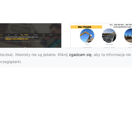
eczka). Niestety nie są jadalne. Kliknij
zgadzam się
, aby ta informacja nie 
rzeglądarki.
Rozbiórka Budynk
z MA-TRANS –
U XMar –
Bezpieczeństwo i
zpieczny Transport
Efektywność w
jazdów i Pomoc
Każdym Projekcie
ogowa na
jwyższym
Profesjonalne Usługi
ziomie
Rozbiórkowe – Dlaczeg
Są Tak Ważne? Rozbiórk
aczego Warto Skorzystać
budynku to pierwszy kr