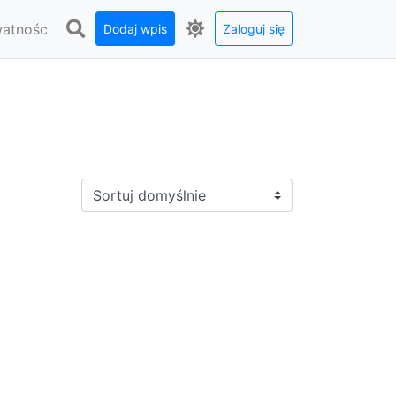
watnośc
Dodaj wpis
Zaloguj się
Sortuj: