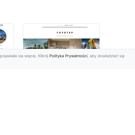
pojawiała się więcej. Kliknij
Polityka Prywatności
, aby dowiedzieć się
ów
Wśród kwiatowego
piękna…
Motywy florystyczne są
znane i lubiana od wielu
wieków. Nie dziwi nas to
o
kompletnie, wnoszą
a
bowie...
ok