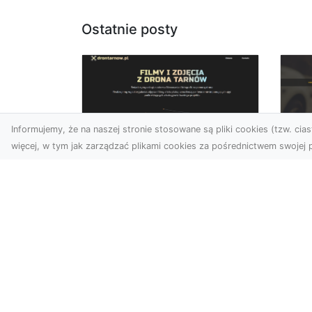
Ostatnie posty
Informujemy, że na naszej stronie stosowane są pliki cookies (tzw. ciast
więcej, w tym jak zarządzać plikami cookies za pośrednictwem swojej p
Usługi dronem Dębica
FH
– nowoczesne
Be
rozwiązania dla
Po
Twoich projektów
Dr
Usługi dronem Dębica
Na
oferują niezwykłe
Po
możliwości w fotografii i
Dl
filmowaniu z lotu ptaka,