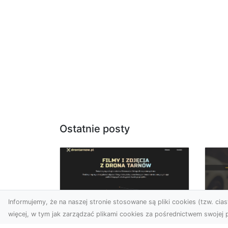
Ostatnie posty
Informujemy, że na naszej stronie stosowane są pliki cookies (tzw. ciast
więcej, w tym jak zarządzać plikami cookies za pośrednictwem swojej p