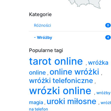
Kategorie
Różności
0
-
Wróżby
4
Popularne tagi
tarot online
wróżka
,
online wróżki
online
,
,
wróżki telefoniczne
,
wrózki online
,
wróżb
uroki miłosne
magia
,
,
wróż
na telefon