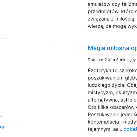
amuletów czy talizma
przedmiotów, które 
związaną z miłością
wierzą, że mogą wyko
Magia miłosna op
Dodano: 2 lata 8 miesięcy
Ezoteryka to szeroko
poszukiwaniem głębs
ludzkiego życia. Obe
mistycyzm, okultyzm
alternatywna, astrolo
Oto kilka obszarów, 
y
,
Poszukiwanie jednoś
kontemplacja i medyt
ka
tajemnymi as...
pokaż