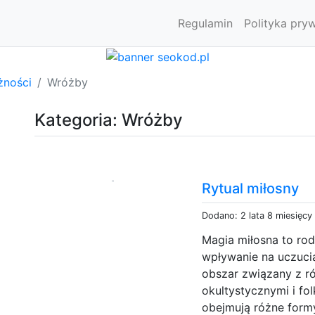
Regulamin
Polityka pry
żności
Wróżby
Kategoria: Wróżby
Rytual miłosny
Dodano: 2 lata 8 miesięcy
Magia miłosna to rod
wpływanie na uczucia
obszar związany z r
okultystycznymi i fol
obejmują różne formy,