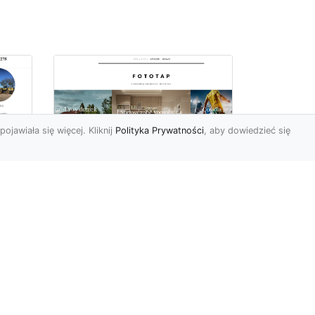
pojawiała się więcej. Kliknij
Polityka Prywatności
, aby dowiedzieć się
ów
Wśród kwiatowego
piękna…
Motywy florystyczne są
znane i lubiana od wielu
wieków. Nie dziwi nas to
o
kompletnie, wnoszą
a
bowie...
ok