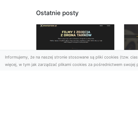
Ostatnie posty
Informujemy, że na naszej stronie stosowane są pliki cookies (tzw. ciast
więcej, w tym jak zarządzać plikami cookies za pośrednictwem swojej p
Usługi dronem Dębica
FH
– nowoczesne
Be
rozwiązania dla
Po
Twoich projektów
Dr
Usługi dronem Dębica
Na
oferują niezwykłe
Po
możliwości w fotografii i
Dl
filmowaniu z lotu ptaka,