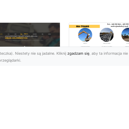
eczka). Niestety nie są jadalne. Kliknij
zgadzam się
, aby ta informacja nie 
rzeglądarki.
Rozbiórka Budynk
z MA-TRANS –
U XMar –
Bezpieczeństwo i
zpieczny Transport
Efektywność w
jazdów i Pomoc
Każdym Projekcie
ogowa na
jwyższym
Profesjonalne Usługi
ziomie
Rozbiórkowe – Dlaczeg
Są Tak Ważne? Rozbiórk
aczego Warto Skorzystać
budynku to pierwszy kr