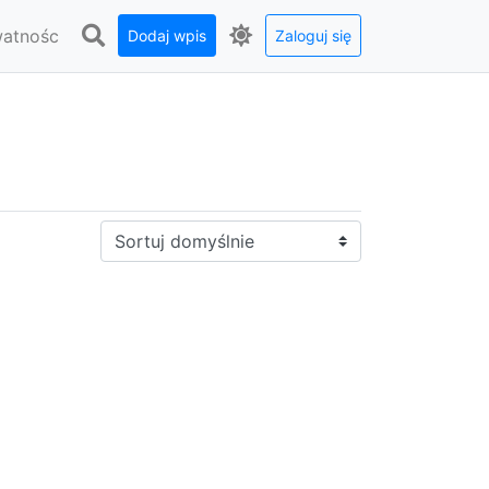
watnośc
Dodaj wpis
Zaloguj się
Sortuj: