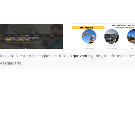
eczka). Niestety nie są jadalne. Kliknij
zgadzam się
, aby ta informacja nie 
rzeglądarki.
Rozbiórka Budynk
z MA-TRANS –
U XMar –
Bezpieczeństwo i
zpieczny Transport
Efektywność w
jazdów i Pomoc
Każdym Projekcie
ogowa na
jwyższym
Profesjonalne Usługi
ziomie
Rozbiórkowe – Dlaczeg
Są Tak Ważne? Rozbiórk
aczego Warto Skorzystać
budynku to pierwszy kr