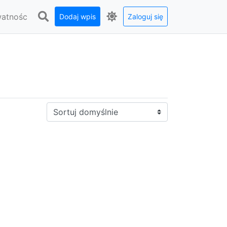
watnośc
Dodaj wpis
Zaloguj się
Sortuj: