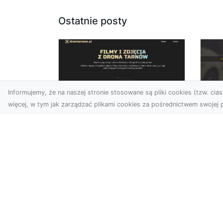
Ostatnie posty
Informujemy, że na naszej stronie stosowane są pliki cookies (tzw. ciast
więcej, w tym jak zarządzać plikami cookies za pośrednictwem swojej p
Usługi dronem Dębica
FH
– nowoczesne
Be
rozwiązania dla
Po
Twoich projektów
Dr
Usługi dronem Dębica
Na
oferują niezwykłe
Po
możliwości w fotografii i
Dl
filmowaniu z lotu ptaka,