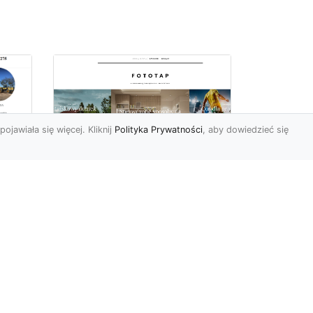
pojawiała się więcej. Kliknij
Polityka Prywatności
, aby dowiedzieć się
ów
Wśród kwiatowego
piękna…
Motywy florystyczne są
znane i lubiana od wielu
wieków. Nie dziwi nas to
o
kompletnie, wnoszą
a
bowie...
ok