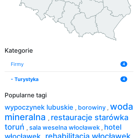
Kategorie
Firmy
4
-
Turystyka
4
Popularne tagi
woda
wypoczynek lubuskie
borowiny
,
,
mineralna
restauracje starówka
,
toruń
hotel
sala weselna włocławek
,
,
rehabilitacja włocławek
włocławek
,