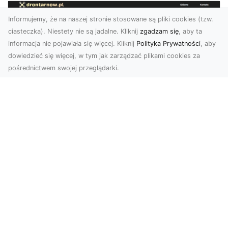
Informujemy, że na naszej stronie stosowane są pliki cookies (tzw.
ciasteczka). Niestety nie są jadalne. Kliknij
zgadzam się
, aby ta
informacja nie pojawiała się więcej. Kliknij
Polityka Prywatności
, aby
dowiedzieć się więcej, w tym jak zarządzać plikami cookies za
pośrednictwem swojej przeglądarki.
Usługi dronem Dębica – nowoczesne
rozwiązania dla Twoich projektów
Usługi dronem Dębica oferują niezwykłe
możliwości w fotografii i filmowaniu z lotu ptaka,
które po...