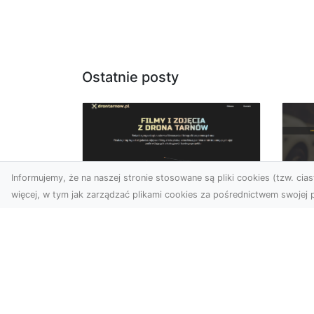
Ostatnie posty
Informujemy, że na naszej stronie stosowane są pliki cookies (tzw. ciast
więcej, w tym jak zarządzać plikami cookies za pośrednictwem swojej p
Usługi dronem Dębica
FH
– nowoczesne
Be
rozwiązania dla
Po
Twoich projektów
Dr
Usługi dronem Dębica
Na