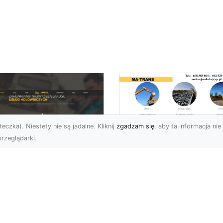
eczka). Niestety nie są jadalne. Kliknij
zgadzam się
, aby ta informacja nie 
rzeglądarki.
Rozbiórka Budynk
z MA-TRANS –
U XMar –
Bezpieczeństwo i
zpieczny Transport
Efektywność w
jazdów i Pomoc
Każdym Projekcie
ogowa na
jwyższym
Profesjonalne Usługi