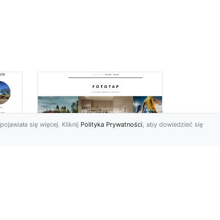
pojawiała się więcej. Kliknij
Polityka Prywatności
, aby dowiedzieć się
ów
Wśród kwiatowego
piękna…
Motywy florystyczne są
znane i lubiana od wielu