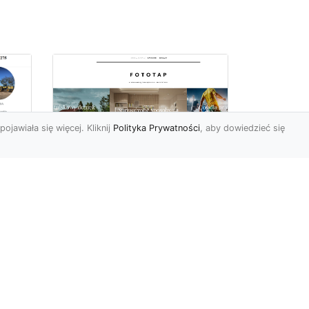
pojawiała się więcej. Kliknij
Polityka Prywatności
, aby dowiedzieć się
ów
Wśród kwiatowego
piękna…
Motywy florystyczne są
znane i lubiana od wielu
wieków. Nie dziwi nas to
o
kompletnie, wnoszą
a
bowie...
ok