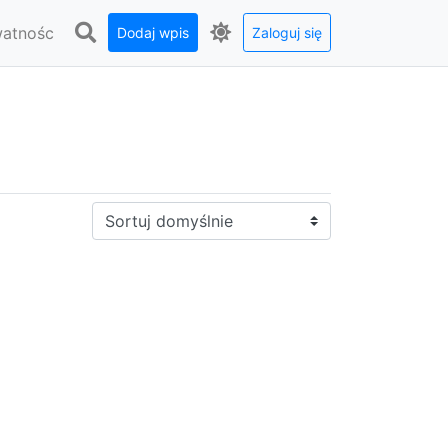
watnośc
Dodaj wpis
Zaloguj się
Sortuj: