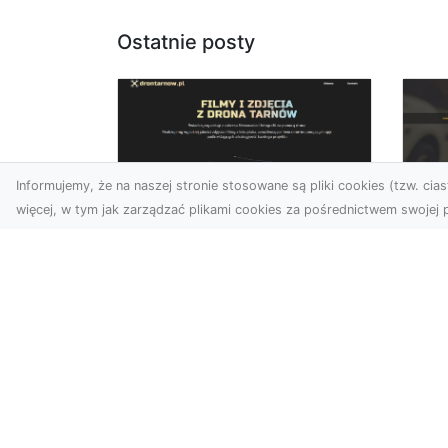
Ostatnie posty
Informujemy, że na naszej stronie stosowane są pliki cookies (tzw. ciast
więcej, w tym jak zarządzać plikami cookies za pośrednictwem swojej p
Usługi dronem Dębica
FH
– nowoczesne
Be
rozwiązania dla
Po
Twoich projektów
Dr
Usługi dronem Dębica
Na
oferują niezwykłe
Po
możliwości w fotografii i
Dl
filmowaniu z lotu ptaka,