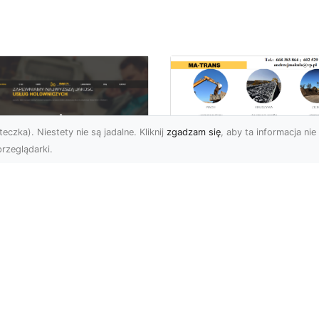
eczka). Niestety nie są jadalne. Kliknij
zgadzam się
, aby ta informacja nie 
rzeglądarki.
Rozbiórka Budynk
z MA-TRANS –
U XMar –
Bezpieczeństwo i
zpieczny Transport
Efektywność w
jazdów i Pomoc
Każdym Projekcie
ogowa na
jwyższym
Profesjonalne Usługi
ziomie
Rozbiórkowe – Dlaczeg
Są Tak Ważne? Rozbiórk
aczego Warto Skorzystać
budynku to pierwszy kr