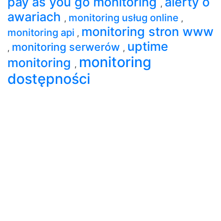
pay as you go monitoring
alerty o
,
awariach
monitoring usług online
,
,
monitoring stron www
monitoring api
,
uptime
monitoring serwerów
,
,
monitoring
monitoring
,
dostępności