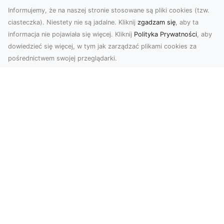
Informujemy, że na naszej stronie stosowane są pliki cookies (tzw.
ciasteczka). Niestety nie są jadalne. Kliknij
zgadzam się
, aby ta
informacja nie pojawiała się więcej. Kliknij
Polityka Prywatności
, aby
dowiedzieć się więcej, w tym jak zarządzać plikami cookies za
pośrednictwem swojej przeglądarki.
Usługi dronem Dębica – nowoczesne
rozwiązania dla Twoich projektów
Usługi dronem Dębica oferują niezwykłe
możliwości w fotografii i filmowaniu z lotu ptaka,
które po...