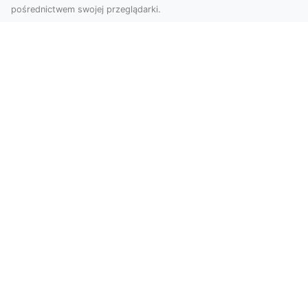
pośrednictwem swojej przeglądarki.
Usługi dronem Dębica – nowoczesne
rozwiązania dla Twoich projektów
Usługi dronem Dębica oferują niezwykłe
możliwości w fotografii i filmowaniu z lotu ptaka,
które po...