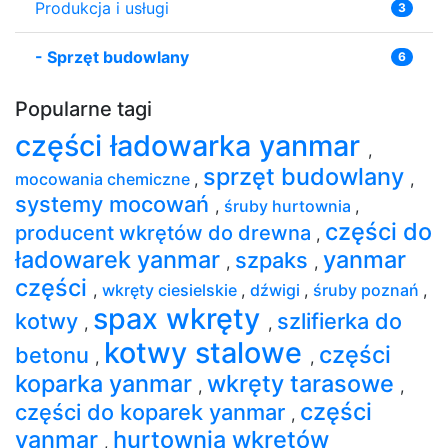
Produkcja i usługi
3
-
Sprzęt budowlany
6
Popularne tagi
części ładowarka yanmar
,
sprzęt budowlany
mocowania chemiczne
,
,
systemy mocowań
,
śruby hurtownia
,
części do
producent wkrętów do drewna
,
ładowarek yanmar
yanmar
szpaks
,
,
części
,
wkręty ciesielskie
,
dźwigi
,
śruby poznań
,
spax wkręty
kotwy
szlifierka do
,
,
kotwy stalowe
części
betonu‎
,
,
koparka yanmar
wkręty tarasowe
,
,
części
części do koparek yanmar
,
yanmar
hurtownia wkrętów
,