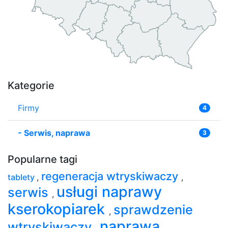
Kategorie
Firmy
4
-
Serwis, naprawa
3
Popularne tagi
regeneracja wtryskiwaczy
tablety
,
,
usługi naprawy
serwis
,
kserokopiarek
sprawdzenie
,
naprawa
wtryskiwaczy