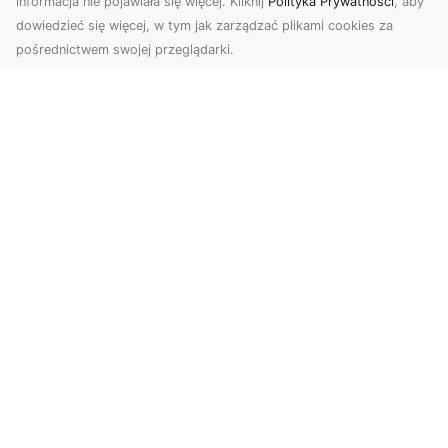
informacja nie pojawiała się więcej. Kliknij
Polityka Prywatności
, aby
dowiedzieć się więcej, w tym jak zarządzać plikami cookies za
pośrednictwem swojej przeglądarki.
Usługi dronem Dębica – nowoczesne
rozwiązania dla Twoich projektów
Usługi dronem Dębica oferują niezwykłe
możliwości w fotografii i filmowaniu z lotu ptaka,
które po...